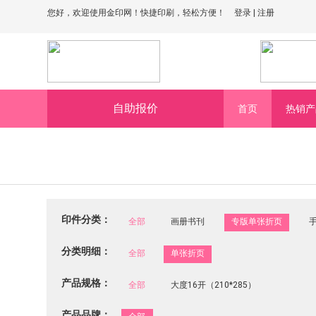
您好，欢迎使用金印网！快捷印刷，轻松方便！
登录
|
注册
自助报价
首页
热销产
印件分类：
全部
画册书刊
专版单张折页
分类明细：
全部
单张折页
产品规格：
全部
大度16开（210*285）
产品品牌：